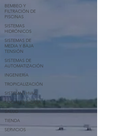
BEMBEO Y
FILTRACIÓN DE
PISCINAS
SISTEMAS
HIDRÓNICOS
SISTEMAS DE
MEDIA Y BAJA
TENSIÓN
SISTEMAS DE
AUTOMATIZACIÓN
INGENIERÍA
TROPICALIZACIÓN
SISTEMAS HVAC
SOCIALES SICASA
SALUD
TIENDA
SERVICIOS