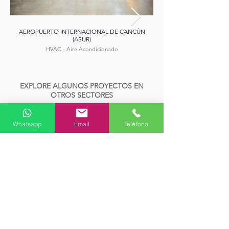
AEROPUERTO INTERNACIONAL DE CANCÚN
AEROPUERTO INTERNA
(ASUR)
HVAC - Aire Acondicionado
EXPLORE ALGUNOS PROYECTOS EN
OTROS SECTORES
Whatsapp
Email
Teléfono
¿DESEA MÁS INFORMACIÓN SOBRE
NUESTROS SERVICIOS?