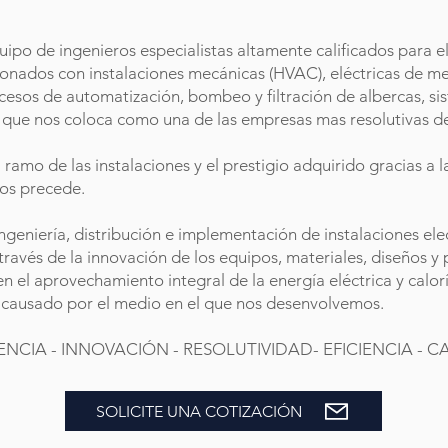
po de ingenieros especialistas altamente calificados para el
ionados con instalaciones mecánicas (HVAC), eléctricas de med
cesos de automatización, bombeo y filtración de albercas, si
o que nos coloca como una de las empresas mas resolutivas d
ramo de las instalaciones y el prestigio adquirido gracias a la
nos precede.
ingeniería, distribución e implementación de instalaciones el
través de la innovación de los equipos, materiales, diseños y
 en el aprovechamiento integral de la energía eléctrica y calorí
o causado por el medio en el que nos desenvolvemos.
NCIA - INNOVACIÓN - RESOLUTIVIDAD- EFICIENCIA - C
SOLICITE UNA COTIZACIÓN