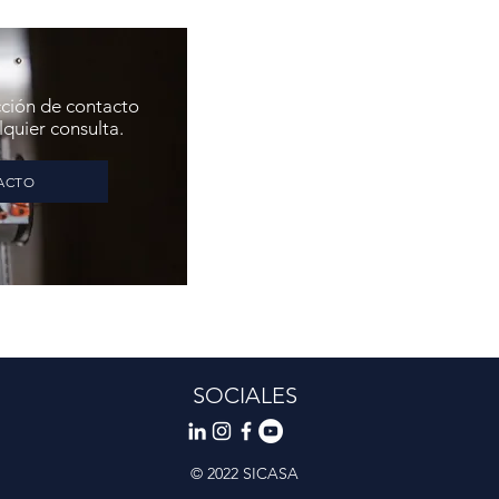
cción de contacto
quier consulta.
TACTO
SOCIALES
© 2022 SICASA