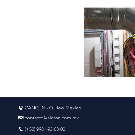
CANCÚN - Q. Roo México
contacto@sicasa.com.mx
(+52) 9981-93-08-00