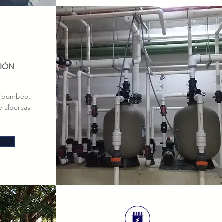
CIÓN
el bombeo,
e albercas