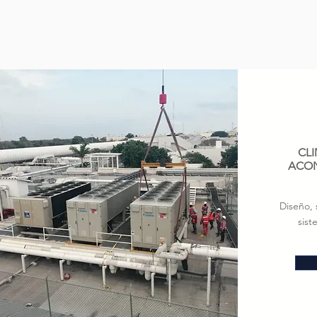
CLI
ACON
Diseño, 
sis