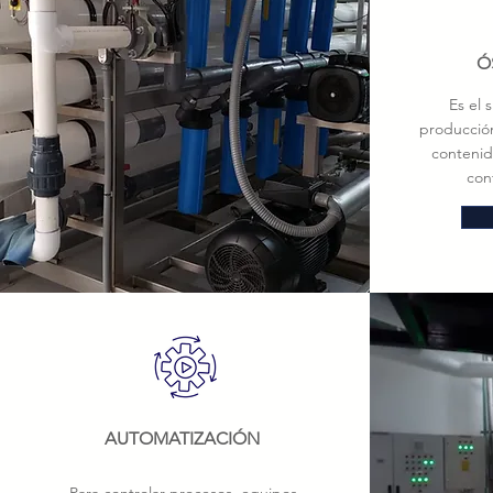
Ó
Es el 
producció
contenido
con
AUTOMATIZACIÓN