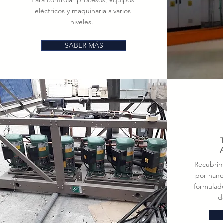
Para controlar procesos, equipos
eléctricos y maquinaria a varios
niveles.
SABER MÁS
Recubrim
por nano
formulado
d