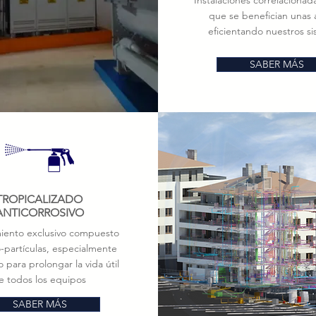
Instalaciones correlacionada
que se benefician unas 
eficientando nuestros s
SABER MÁS
TROPICALIZADO
ANTICORROSIVO
iento exclusivo compuesto
-partículas, especialmente
 para prolongar la vida útil
e todos los equipos
SABER MÁS