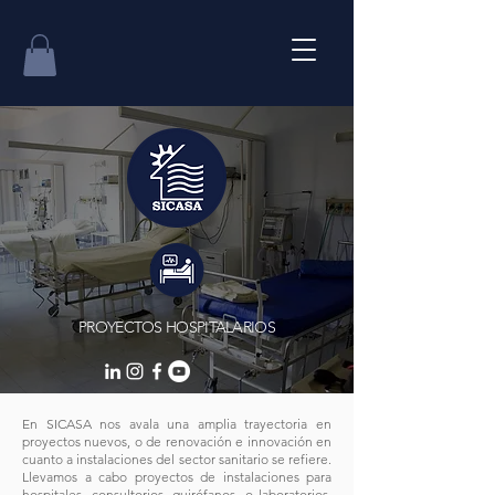
PROYECTOS HOSPITALARIOS
En SICASA nos avala una amplia trayectoria en
proyectos nuevos, o de renovación e innovación en
cuanto a instalaciones del sector sanitario se refiere.
Llevamos a cabo proyectos de instalaciones para
hospitales, consultorios, quirófanos, o laboratorios.