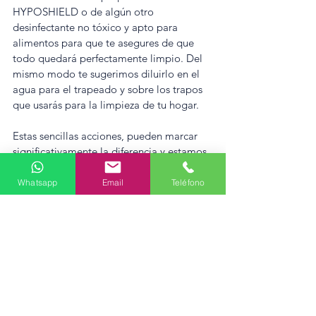
HYPOSHIELD o de algún otro 
desinfectante no tóxico y apto para 
alimentos para que te asegures de que 
todo quedará perfectamente limpio. Del 
mismo modo te sugerimos diluirlo en el 
agua para el trapeado y sobre los trapos 
que usarás para la limpieza de tu hogar. 
Estas sencillas acciones, pueden marcar 
significativamente la diferencia y estamos 
seguros que no implicarán mucho dinero 
o esfuerzo, tal vez solo un poco de 
Whatsapp
Email
Teléfono
dedicación adicional que bien vale la 
pena para que todos la pasen bien y estén 
seguros.
Gracias por leernos y nos veremos con 
mas artículos a partir del lunes 3 de enero.
¡FELICES Y SEGURAS FIESTAS! de parte 