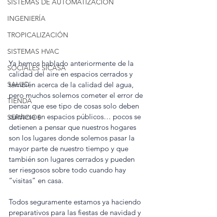
SISTEMAS DE AUTOMATIZACIÓN
INGENIERÍA
TROPICALIZACIÓN
SISTEMAS HVAC
Ya hemos hablado anteriormente de la 
SOCIALES SICASA
calidad del aire en espacios cerrados y 
SALUD
también acerca de la calidad del agua, 
pero muchos solemos cometer el error de 
TIENDA
pensar que ese tipo de cosas solo deben 
cuidarse en espacios públicos… pocos se 
SERVICIOS
detienen a pensar que nuestros hogares 
son los lugares donde solemos pasar la 
mayor parte de nuestro tiempo y que 
también son lugares cerrados y pueden 
ser riesgosos sobre todo cuando hay 
“visitas” en casa.
Todos seguramente estamos ya haciendo 
preparativos para las fiestas de navidad y 