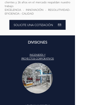
clientes y 26 años en el mercado respaldan nuestro
trabajo.
EXCELENCIA - INNOVACIÓN - RESOLUTIVIDAD-
EFICIENCIA - CALIDAD
SOLICITE UNA COTIZACIÓN
DIVISIONES
INGENIERÍA Y
PROYECTOS CORPORATIVOS