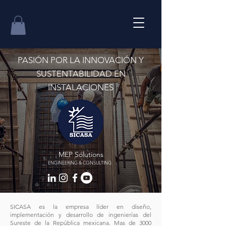
PASIÓN POR LA INNOVACIÓN Y
SUSTENTABILIDAD EN
INSTALACIONES
MEP Solutions
ENGINEERING & CONSULTING
SICASA es la empresa líder en diseño,
implementación y desarrollo de ingenierías del
Sureste de la República mexicana. Mas de 3000