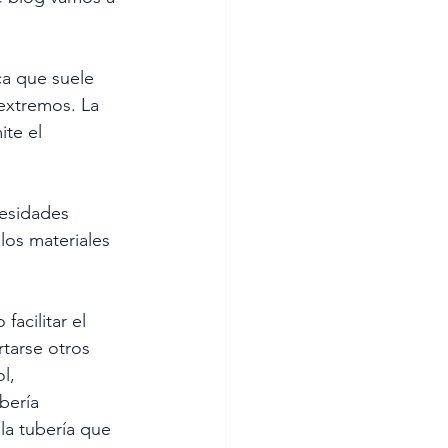
ca que suele 
 extremos. La 
te el 
esidades 
los materiales 
facilitar el 
tarse otros 
l, 
bería 
a tubería que 