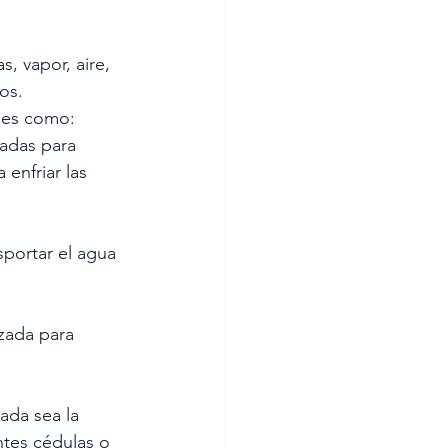
, vapor, aire, 
os. 
ades como:
zadas para 
enfriar las 
sportar el agua 
izada para 
ada sea la 
ntes cédulas o 