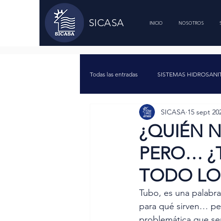
SICASA
INICIO
NOSOTROS
Todas las entradas
SISTEMAS HIDROSANI
SICASA
15 sept 20
BEMBEO Y FILTRACIÓN DE PISCINAS
¿QUIÉN N
PERO… ¿T
SISTEMAS DE AUTOMATIZACIÓN
TODO LO
Tubo, es una palabr
TIENDA
SERVICIOS
para qué sirven… per
problemática que ser