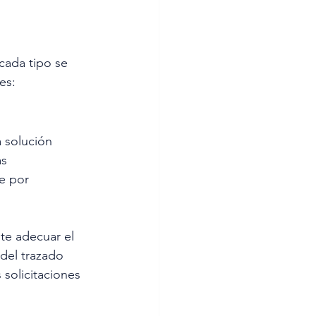
ada tipo se 
es:
 solución 
s 
e por 
te adecuar el 
del trazado 
 solicitaciones 