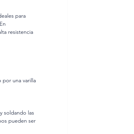
eales para 
 En 
a resistencia 
 por una varilla 
y soldando las 
ubos pueden ser 