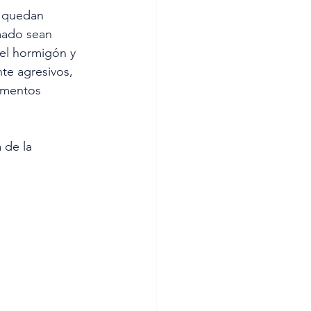
í quedan 
mado sean 
el hormigón y 
te agresivos, 
ementos 
 de la 