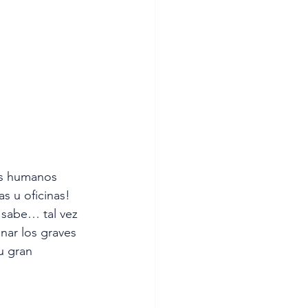
os humanos 
s u oficinas! 
 sabe… tal vez 
nar los graves 
u gran 