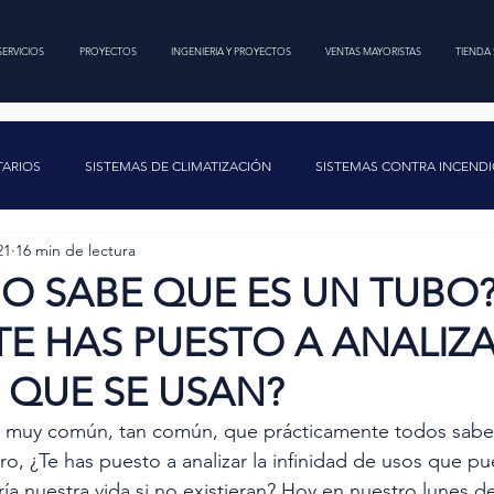
SERVICIOS
PROYECTOS
INGENIERIA Y PROYECTOS
VENTAS MAYORISTAS
TIENDA 
TARIOS
SISTEMAS DE CLIMATIZACIÓN
SISTEMAS CONTRA INCEND
21
16 min de lectura
SISTEMAS HIDRÓNICOS
SISTEMAS DE MEDIA Y BAJA TENSIÓN
O SABE QUE ES UN TUBO
E HAS PUESTO A ANALIZA
INGENIERÍA
TROPICALIZACIÓN
SISTEMAS HVAC
SOCIALES S
 QUE SE USAN?
a muy común, tan común, que prácticamente todos sab
o, ¿Te has puesto a analizar la infinidad de usos que pu
ía nuestra vida si no existieran? Hoy en nuestro lunes d