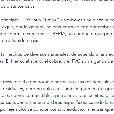
sus distintos usos.
rincipio… Del latín 
“tubus”
, un tubo es una pieza hue
ca y que, por lo general, se encuentra abierta por ambos
tubos permite crear una TUBERÍA, un conducto que permi
 otro líquido o gas.
ar hechos de diversos materiales, de acuerdo a las nec
. El hierro, el acero, el cobre, y el PVC son algunos de 
 trasladar el agua potable hasta las casas residenciales o 
s residuales, pero no solo eso, también pueden transpor
tales como: combustibles, petróleo, vapor, aceites, glico
Algunas tuberías tienen nombres específicos: cuando la tu
 por ejemplo, se conoce como oleoducto, mientras que l