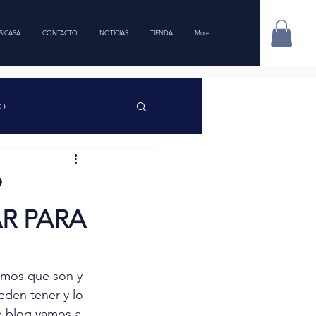
SICASA
CONTACTO
NOTICIAS
TIENDA
More
IO
?
R PARA
ICASA
SALUD
emos que son y 
eden tener y lo 
e blog vamos a 